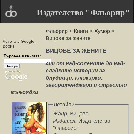
Издателство "Фльорир"
Фльорир
>
Книги
>
Хумор
>
Вицове за жените
Четете в Google
Books
ВИЦОВЕ ЗА ЖЕНИТЕ
Търсене в книгата:
400 от най-солените до най-
сладките истории за
блудници, клюкарки,
загоритенджери и страстни
мъжоядки
Детайли
Жанр:
Вицове
Издател:
Издателство
"Фльорир"