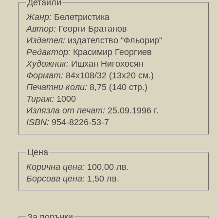
Детайли
Жанр:
Белетристика
Автор:
Георги Братанов
Издател:
издателство "Фльорир"
Редактор:
Красимир Георгиев
Художник:
Ишхан Нигохосян
Формат:
84х108/32 (13х20 см.)
Печатни коли:
8,75 (140 стр.)
Тираж:
1000
Излязла от печат:
25.09.1996 г.
ISBN:
954-8226-53-7
Цена
Корична цена:
100,00 лв.
Борсова цена:
1,50 лв.
За поръчки