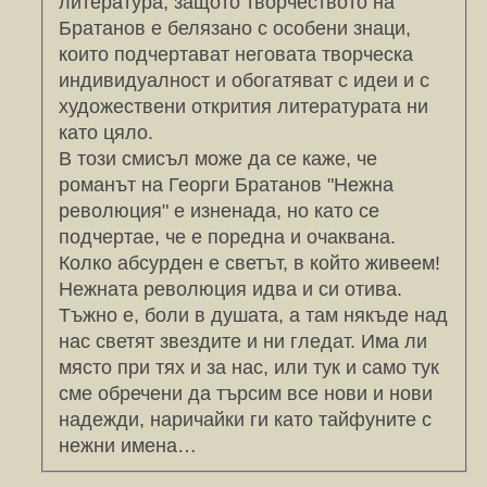
литература, защото творчеството на
Братанов е белязано с особени знаци,
които подчертават неговата творческа
индивидуалност и обогатяват с идеи и с
художествени открития литературата ни
като цяло.
В този смисъл може да се каже, че
романът на Георги Братанов "Нежна
революция" е изненада, но като се
подчертае, че е поредна и очаквана.
Колко абсурден е светът, в който живеем!
Нежната революция идва и си отива.
Тъжно е, боли в душата, а там някъде над
нас светят звездите и ни гледат. Има ли
място при тях и за нас, или тук и само тук
сме обречени да търсим все нови и нови
надежди, наричайки ги като тайфуните с
нежни имена…