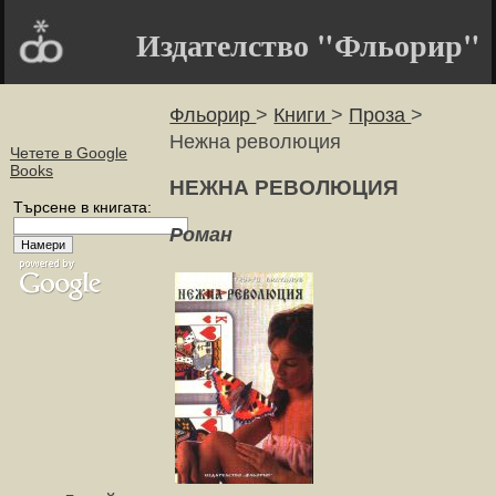
Издателство "Фльорир"
Фльорир
>
Книги
>
Проза
>
Нежна революция
Четете в Google
Books
НЕЖНА РЕВОЛЮЦИЯ
Търсене в книгата:
Роман