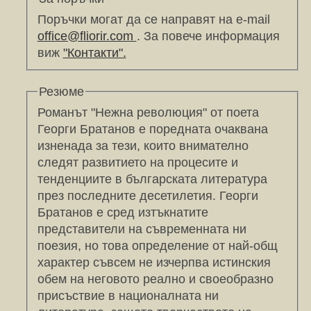
Поръчки могат да се направят на e-mail
office@fliorir.com
. За повече информация
виж
"Контакти".
Резюме
Романът "Нежна революция" от поета
Георги Братанов е поредната очаквана
изненада за тези, които внимателно
следят развитието на процесите и
тенденциите в българската литература
през последните десетилетия. Георги
Братанов е сред изтъкнатите
представители на съвременната ни
поезия, но това определение от най-общ
характер съвсем не изчерпва истинския
обем на неговото реално и своеобразно
присъствие в националната ни