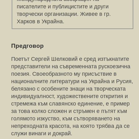
писателите и публицистите и други
творчески организации. Живее в гр.
Харков в Украйна.
Предговор
Поетът Сергей Шелковий е сред изтъкнатите
представители на съвременната рускоезична
поезия. Своеобразното му присъствие в
националните литератури на Украйна и Русия,
белязано с особените знаци на творческата
индивидуалност, художествените открития и
стремежа към славянско единение, е пример
за това колко сложен и стръмен е пътят към
голямото изкуство, към сътворяването на
непреходната красота, на която трябва да се
служи винаги и докрай.