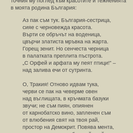
точния му поглед към красотите и тежненията
в моята родина България:
Аз пак съм тук. България-сестрица,
сияе с черновежда красота.
Върти се обръчът на воденица,
цвърчи златиста мръвка на жарта.
Горещ зенит. Но сенчеста черница
в палатката преплита пъстрота.
„С Орфей и арфата му пеят птици!” –
над залива ечи от сутринта.
О, Тракия! Отново идвам тука,
черви се пак на чеверме овен
над въглищата, в кръчмата базуки
звучи; не съм пиян, опиянен
от карнобатско вино, запленен съм
от влюбения свят на твоя рай,
простор на Демокрит. Повява мента,