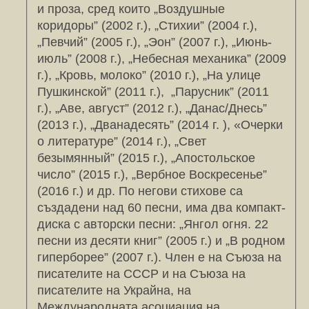
и проза, сред които „Воздушные
коридоры” (2002 г.), „Стихии” (2004 г.),
„Певчий” (2005 г.), „Эон” (2007 г.), „Июнь-
июль” (2008 г.), „Небесная механика” (2009
г.), „Кровь, молоко” (2010 г.), „На улице
Пушкинской” (2011 г.), „Парусник” (2011
г.), „Аве, август” (2012 г.), „Данас/Днесь”
(2013 г.), „Дванадесять” (2014 г. ), «Очерки
о литературе” (2014 г.), „Свет
безымянный” (2015 г.), „Апостольское
число” (2015 г.), „Вербное Воскресенье”
(2016 г.) и др. По негови стихове са
създадени над 60 песни, има два компакт-
диска с авторски песни: „Янгол огня. 22
песни из десяти книг” (2005 г.) и „В родном
гиперборее” (2007 г.). Член е на Съюза на
писателите на СССР и на Съюза на
писателите на Украйна, на
Международната асоциация на