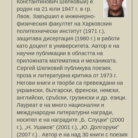
Константинович Шелковый) е
роден на 21 юли 1947 г. в гр.
Лвов. Завършил е инженерно-
физическия факултет на Харковския
политехнически институт (1971 г.),
защитава дисертация (1980 г.) и работи
като доцент в университета. Автор е на
научни публикации в областта на
приложната математика и механиката.
Сергей Шелковий публикува поезия,
проза и литературна критика от 1973 г.
Негови книги и творби са превеждани на
украински, български, френски, немски,
английски, сръбски, грузински и др. езици.
Лауреат е на много национални и
международни литературни награди,
носител е на наградите „Б. Слуцки” (2000
г.), „Н. Ушаков” (2001 г.), „Ю. Долгоруки”
(2007 г.) . Автор е на над 30 книги с поезия