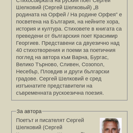
Стихосбирката на руския поет Сергей
Шелковий (Сергей Шелковый) „В
родината на Орфей / На родине Орфея” е
посветена на България, на нейните хора,
история и култура. Стиховете в книгата са
преведени от българския поет Красимир
Георгиев. Представени са двуезично над
40 стихотворения и поеми за поетичния
поглед на автора към Варна, Бургас,
Велико Търново, Сливен, Созопол,
Несебър, Пловдив и други български
градове. Сергей Шелковий е сред
изтъкнатите представители на
съвременната рускоезична поезия.
За автора
Поетът и писателят Сергей
Шелковий (Сергей