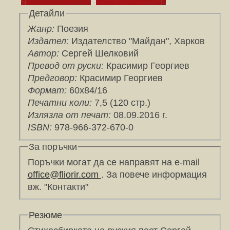
Детайли
Жанр:
Поезия
Издател:
Издателство "Майдан", Харков
Автор:
Сергей Шелковий
Превод от руски:
Красимир Георгиев
Предговор:
Красимир Георгиев
Формат:
60х84/16
Печатни коли:
7,5 (
120
стр.)
Излязла от печат:
08.09.2016 г.
ISBN:
978-966-372-670-0
За поръчки
Поръчки могат да се направят на e-mail
office@fliorir.com
. За повече информация
вж. "Контакти"
Резюме