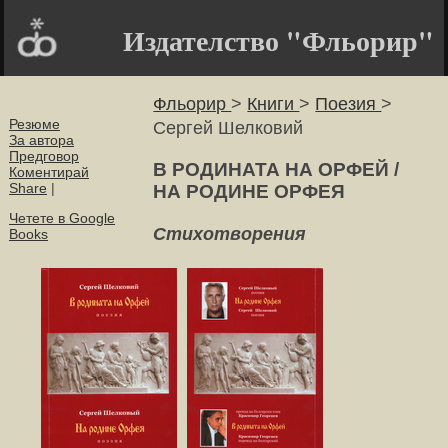
Издателство "Фльорир"
Фльорир
>
Книги
>
Поезия
>
Резюме
Сергей Шелковий
За автора
Предговор
В РОДИНАТА НА ОРФЕЙ /
Коментирай
Share
|
НА РОДИНЕ ОРФЕЯ
Четете в Google
Стихотворения
Books