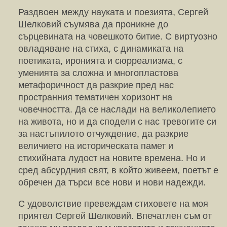
Раздвоен между науката и поезията, Сергей
Шелковий съумява да проникне до
сърцевината на човешкото битие. С виртуозно
овладяване на стиха, с динамиката на
поетиката, иронията и сюрреализма, с
уменията за сложна и многопластова
метафоричност да разкрие пред нас
пространния тематичен хоризонт на
човечността. Да се наслади на великолепието
на живота, но и да сподели с нас тревогите си
за настъпилото отчуждение, да разкрие
величието на историческата памет и
стихийната лудост на новите времена. Но и
сред абсурдния свят, в който живеем, поетът е
обречен да търси все нови и нови надежди.
С удоволствие превеждам стиховете на моя
приятел Сергей Шелковий. Впечатлен съм от